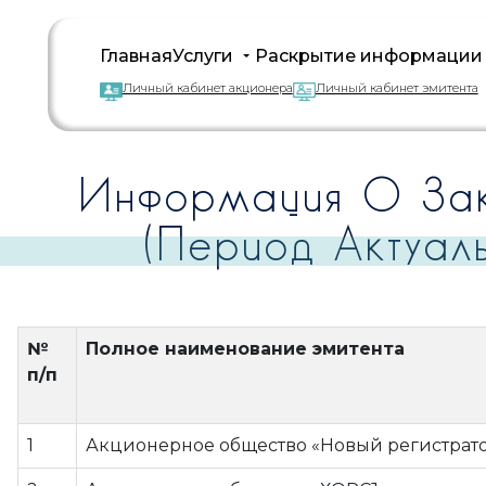
Главная
Услуги
Раскрытие информации
Личный кабинет акционера
Личный кабинет эмитента
Информация О Зак
(период Актуал
№
Полное наименование эмитента
п/п
1
Акционерное общество «Новый регистрат