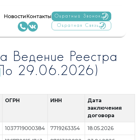
Новости
Контакты
Обратный Звонок
Обратная Связь
а Ведение Реестра
 По 29.06.2026)
ОГРН
ИНН
Дата
заключения
договора
1037719000384
7719263354
18.05.2026