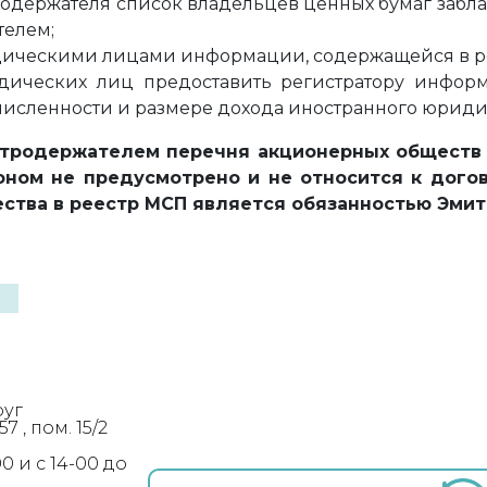
родержателя список владельцев ценных бумаг забла
елем;
ическими лицами информации, содержащейся в рее
ических лиц предоставить регистратору информа
исленности и размере дохода иностранного юриди
тродержателем перечня акционерных обществ 
коном не предусмотрено и не относится к дого
тва в реестр МСП является обязанностью Эмит
руг
 , пом. 15/2
0 и с 14-00 до