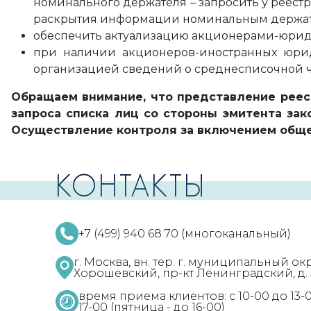
номинального держателя – запросить у реест
раскрытия информации номинальным держат
обеспечить актуализацию акционерами-юрид
при наличии акционеров-иностранных юрид
организацией сведений о среднесписочной ч
Обращаем внимание, что представление реес
запроса списка лиц со стороны эмитента за
Осуществление контроля за включением общес
КОНТАКТЫ
+7 (499) 940 68 70 (многоканальный)
г. Москва, вн. тер. г. муниципальный ок
Хорошевский, пр-кт Ленинградский, д. 57
время приема клиентов: с 10-00 до 13-0
17-00 (пятница - до 16-00)