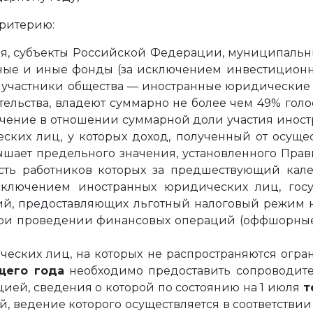
критерию:
я, субъекты Российской Федерации, муниципальн
ьные и иные фонды (за исключением инвестиционн
а участники общества — иностранные юридические
ельства, владеют суммарно не более чем 49% гол
граничение в отношении суммарной доли участия ино
ских лиц, у которых доход, полученный от осуще
ает предельного значения, установленного Пра
сть работников которых за предшествующий кал
ключением иностранных юридических лиц, госу
рий, предоставляющих льготный налоговый режим 
проведении финансовых операций (оффшорные зоны)
еских лиц, на которых не распространяются огра
щего года
необходимо предоставить сопроводите
ацией, сведения о которой по состоянию на 1 июля
т
й, ведение которого осуществляется в соответстви