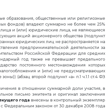
ые образования, общественные или религиозные
ых фондов) владеют суммарно не более чем 25%
 лица и (или) юридические лица, не являющиеся
осующих акций акционерного общества (подпункт
странных юридических лиц не распространяется на
ствления предпринимательской деятельности за
вительством Российской Федерации для средних
ендарный год также не превышает предельного
дарство постоянного местонахождения которых
налогообложения и (или) не предусматривающих
) (абзац второй подпункт «а» п.1 ч.1.1 ст.4 ФЗ
ничения в отношении суммарной доли участия, в
льное письмо эмитента и оригинал заключения
екущего года
внесены в контрольный экземпляр
и с Федеральным законом от 30 декабря 2008 года