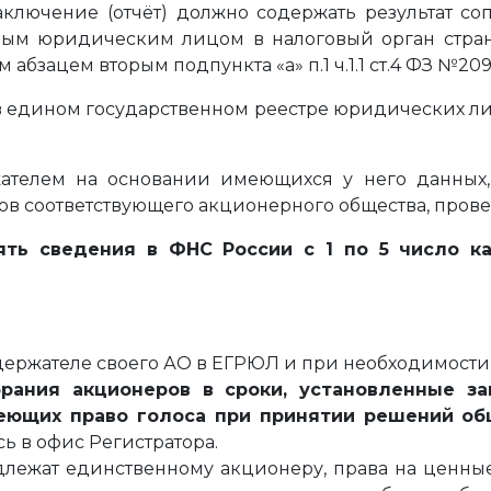
аключение (отчёт) должно содержать результат со
ым юридическим лицом в налоговый орган стран
абзацем вторым подпункта «а» п.1 ч.1.1 ст.4 ФЗ №209
 в едином государственном реестре юридических ли
ателем на основании имеющихся у него данных
ов соответствующего акционерного общества, пров
ять сведения в ФНС России с 1 по 5 число к
ержателе своего АО в ЕГРЮЛ и при необходимости 
рания акционеров в сроки, установленные з
меющих право голоса при принятии решений о
ь в офис Регистратора.
длежат единственному акционеру, права на ценные