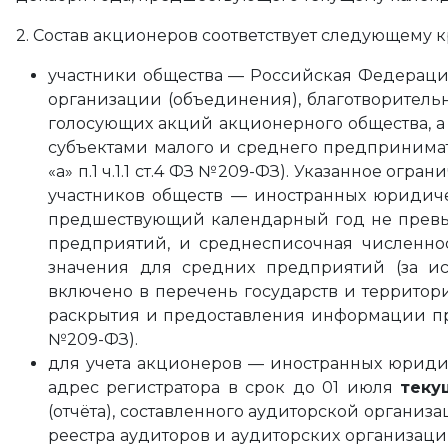
2. Состав акционеров соответствует следующему 
участники общества — Российская Федераци
организации (объединения), благотворител
голосующих акций акционерного общества, 
субъектами малого и среднего предпринимат
«а» п.1 ч.1.1 ст.4 ФЗ №209-ФЗ). Указанное о
участников обществ — иностранных юридиче
предшествующий календарный год не превыш
предприятий, и среднесписочная численно
значения для средних предприятий (за ис
включено в перечень государств и террито
раскрытия и предоставления информации при 
№209-ФЗ).
для учета акционеров — иностранных юридич
адрес регистратора в срок до 01 июля
теку
(отчёта), составленного аудиторской организ
реестра аудиторов и аудиторских организаци